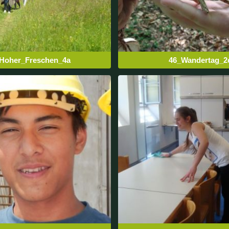
Hoher_Freschen_4a
46_Wandertag_2