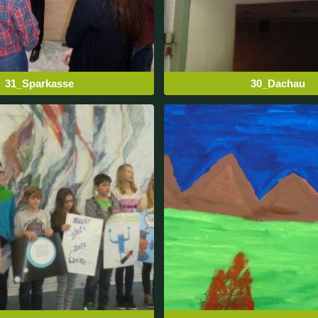
31_Sparkasse
30_Dachau