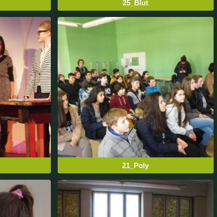
25_Blut
21_Poly