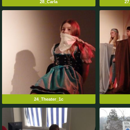
28_Carla
27
24_Theater_1c