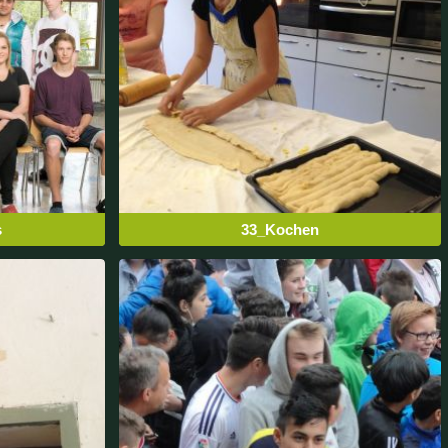
s
33_Kochen