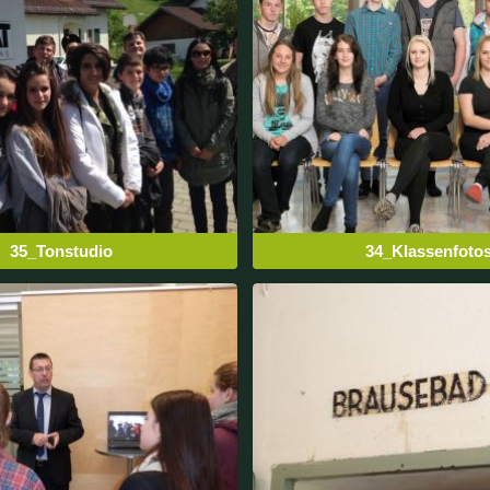
35_Tonstudio
34_Klassenfoto