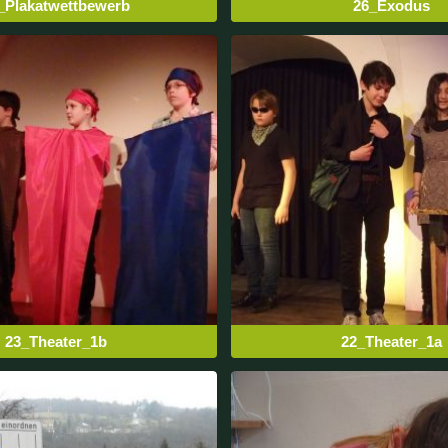
_Plakatwettbewerb
26_Exodus
23_Theater_1b
22_Theater_1a