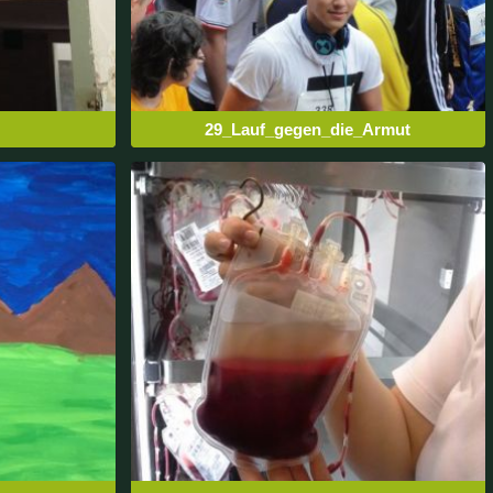
29_Lauf_gegen_die_Armut