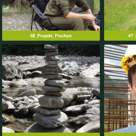
48_Projekt_Fischen
47_