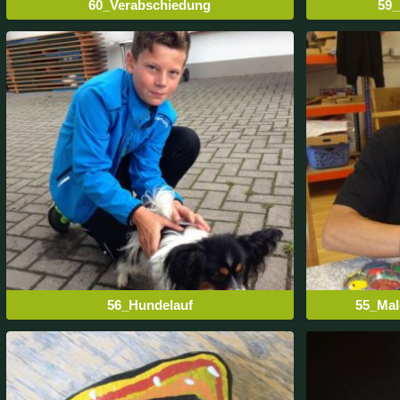
60_Verabschiedung
59
56_Hundelauf
55_Mal