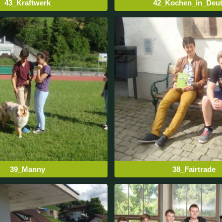
43_Kraftwerk
42_Kochen_in_Deu
39_Manny
38_Fairtrade