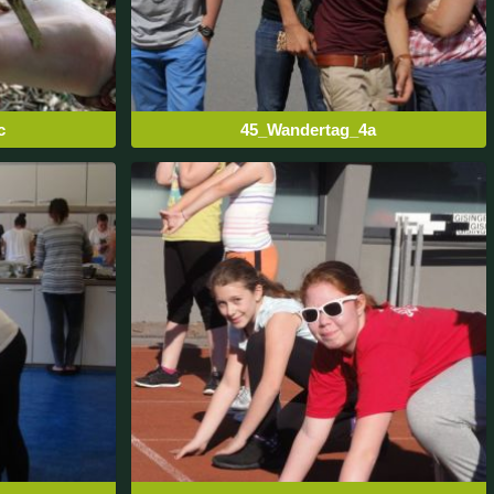
c
45_Wandertag_4a