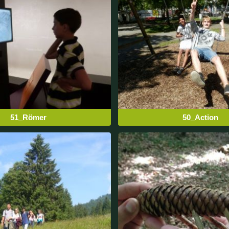
51_Römer
50_Action