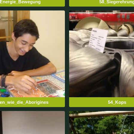
_Energie_Bewegung
58_Siegerehrun
en_wie_die_Aborigines
54_Kops