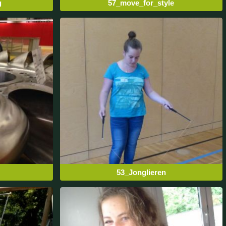
g
57_move_for_style
53_Jonglieren