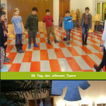
09_Tag_der_offenen_Tuere