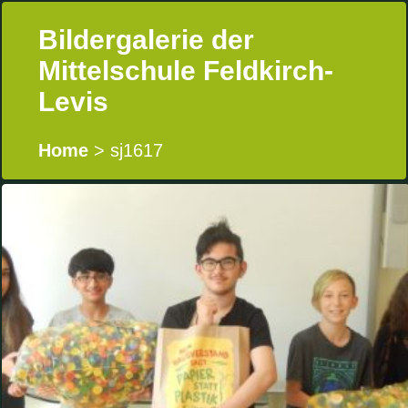
Bildergalerie der
Mittelschule Feldkirch-
Levis
Home
> sj1617