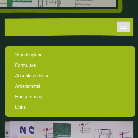
Navigat
ein-/au
Stundenpläne
Formulare
Abschlussklasse
Arbeitsmittel
Hausordnung
Links